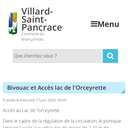
Skip
Villard-
to
Saint-
content
Menu
Pancrace
Commune du
Briançonnais
Bivouac et Accès lac de l'Orceyrette
Publiée le mercredi 17 juin 2026 16h41
Accès au Lac de l'orceyrette
Dans le cadre de la régulation de la circulation, le portique
limitant l'accès aux véhicules de moins de 2,10 m de