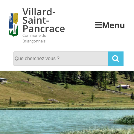
Skip
Villard-
to
Saint-
content
Menu
Pancrace
Commune du
Briançonnais